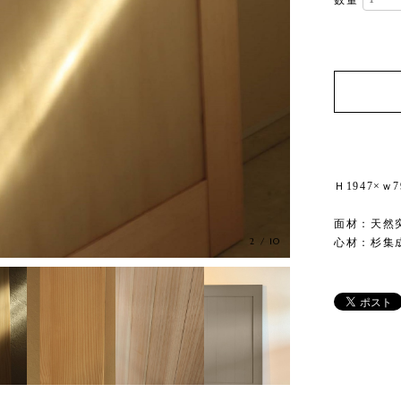
数量
Ｈ1947×ｗ7
面材：天然
2
/
10
心材：杉集