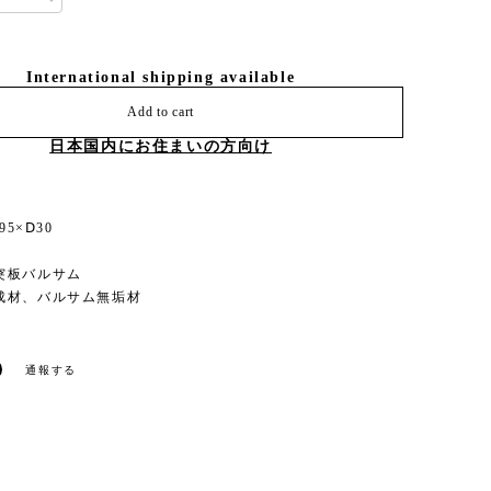
International shipping available
Add to cart
日本国内にお住まいの方向け
95×Ⅾ30
突板バルサム
成材、バルサム無垢材
通報する