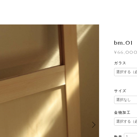
bm₋01
¥66,00
ガラス
サイズ
金物加工