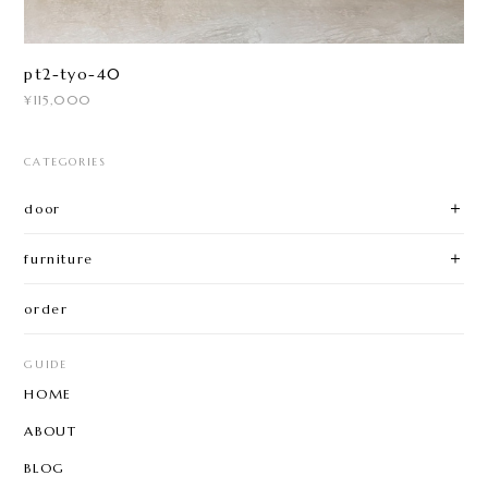
pt2-tyo-40
¥115,000
CATEGORIES
door
furniture
order
GUIDE
HOME
ABOUT
BLOG