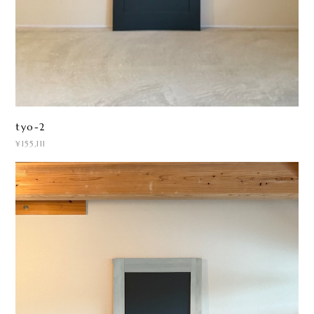
tyo-2
¥155,111