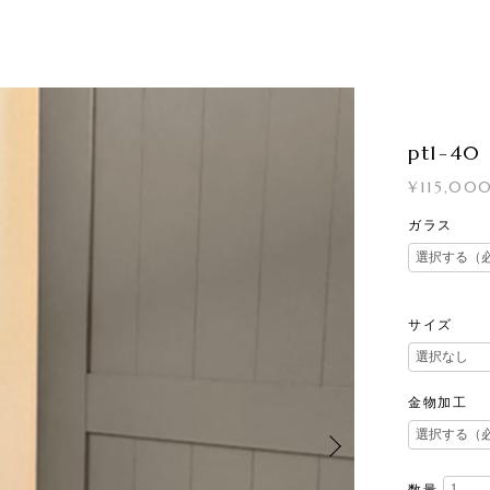
pt1-40
¥115,00
ガラス
サイズ
金物加工