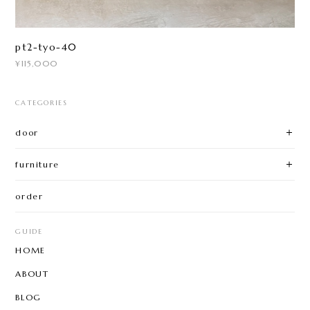
pt2-tyo-40
¥115,000
CATEGORIES
door
furniture
order
GUIDE
HOME
ABOUT
BLOG